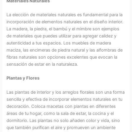
Materiales Naturales
c
l
t
i
i
s
i
a
e
s
o
t
La elección de materiales naturales es fundamental para la
o
C
r
t
n
a
incorporación de elementos naturales en el diseño interior.
i
i
a
a
u
La madera, la piedra, el bambú y el mimbre son ejemplos
u
o
s
l
r
d
r
e
a
de materiales que puedes utilizar para agregar calidez y
a
s
c
autenticidad a tus espacios. Los muebles de madera
d
i
maciza, las encimeras de piedra natural y las alfombras de
ó
fibras naturales son opciones excelentes que evocan la
n
sensación de estar en la naturaleza.
y
B
Plantas y Flores
e
l
l
Las plantas de interior y los arreglos florales son una forma
e
sencilla y efectiva de incorporar elementos naturales en tu
z
decoración. Coloca macetas con plantas en diferentes
a
áreas de tu hogar, como la sala de estar, la cocina y el
dormitorio. Las plantas no solo añaden color y vida, sino
que también purifican el aire y promueven un ambiente