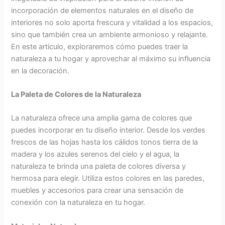
q
b
:
e
E
d
incorporación de elementos naturales en el diseño de
u
a
T
n
s
e
e
n
r
A
p
E
interiores no solo aporta frescura y vitalidad a los espacios,
ñ
o
a
z
a
d
sino que también crea un ambiente armonioso y relajante.
o
s
n
o
c
i
En este artículo, exploraremos cómo puedes traer la
s
:
s
t
i
f
naturaleza a tu hogar y aprovechar al máximo su influencia
:
E
f
e
o
i
en la decoración.
A
s
o
a
s
c
p
p
r
s
C
i
La Paleta de Colores de la Naturaleza
r
a
m
:
r
o
o
c
a
E
e
s
v
i
t
s
a
A
La naturaleza ofrece una amplia gama de colores que
e
o
u
p
t
n
puedes incorporar en tu diseño interior. Desde los verdes
c
s
E
a
i
t
frescos de las hojas hasta los cálidos tonos tierra de la
h
V
s
c
v
i
madera y los azules serenos del cielo y el agua, la
a
e
p
i
o
g
naturaleza te brinda una paleta de colores diversa y
e
r
a
o
s
u
hermosa para elegir. Utiliza estos colores en las paredes,
l
d
c
s
y
o
muebles y accesorios para crear una sensación de
E
e
i
c
F
s
s
s
o
o
u
:
conexión con la naturaleza en tu hogar.
p
e
E
n
n
R
a
n
x
V
c
e