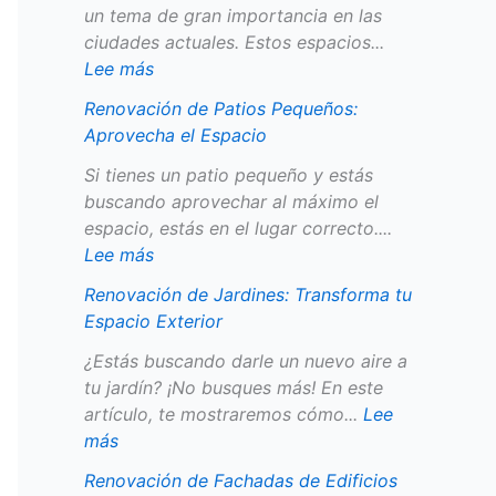
a
u
r
e
o
s
un tema de gran importancia en las
c
o
d
l
s
y
ciudades actuales. Estos espacios...
i
s
e
E
c
F
Lee más
o
:
s
s
o
u
Renovación de Patios Pequeños:
E
R
e
p
n
n
Aprovecha el Espacio
x
e
n
a
V
c
t
s
l
c
i
i
Si tienes un patio pequeño y estás
e
t
a
i
s
o
buscando aprovechar al máximo el
r
a
C
o
t
n
espacio, estás en el lugar correcto....
i
u
i
a
a
Lee más
o
r
u
s
l
Renovación de Jardines: Transforma tu
r
a
d
e
Espacio Exterior
c
a
s
i
d
¿Estás buscando darle un nuevo aire a
ó
tu jardín? ¡No busques más! En este
n
artículo, te mostraremos cómo...
Lee
y
más
B
Renovación de Fachadas de Edificios
e