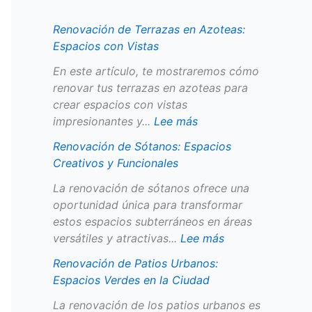
e
a
U
P
a
s
Renovación de Terrazas en Azoteas:
s
s
r
e
s
:
Espacios con Vistas
:
d
b
q
e
E
T
e
a
u
n
s
En este artículo, te mostraremos cómo
r
E
n
e
A
p
renovar tus terrazas en azoteas para
a
d
o
ñ
z
a
crear espacios con vistas
n
i
s
o
o
c
impresionantes y...
Lee más
s
f
:
s
t
i
Renovación de Sótanos: Espacios
f
i
E
:
e
o
Creativos y Funcionales
o
c
s
A
a
s
r
i
p
p
s
C
La renovación de sótanos ofrece una
m
o
a
r
:
r
oportunidad única para transformar
a
s
c
o
E
e
estos espacios subterráneos en áreas
t
A
i
v
s
a
versátiles y atractivas...
Lee más
u
n
o
e
p
t
Renovación de Patios Urbanos:
E
t
s
c
a
i
Espacios Verdes en la Ciudad
s
i
V
h
c
v
p
g
e
a
i
o
La renovación de los patios urbanos es