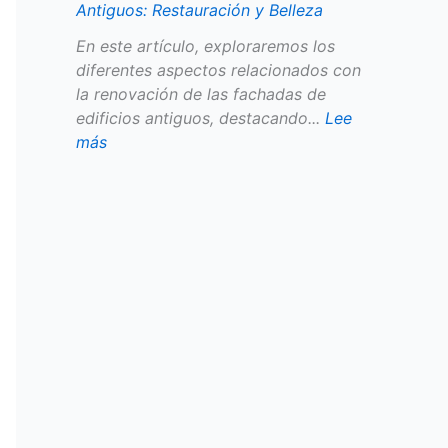
Antiguos: Restauración y Belleza
l
l
En este artículo, exploraremos los
e
diferentes aspectos relacionados con
z
la renovación de las fachadas de
a
edificios antiguos, destacando...
Lee
más