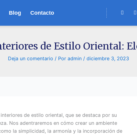
F
Blog
Contacto
a
c
e
b
l
o
o
teriores de Estilo Oriental: 
k
-
f
Deja un comentario
/ Por
admin
/
diciembre 3, 2023
interiores de estilo oriental, que se destaca por su
leza. Nos adentraremos en cómo crear un ambiente
como la simplicidad, la armonía y la incorporación de