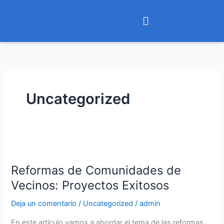
Ir
Menú
al
contenido
Uncategorized
Reformas
de
Reformas de Comunidades de
Comunidades
de
Vecinos: Proyectos Exitosos
Vecinos:
Deja un comentario
/
Uncategorized
/
admin
Proyectos
Exitosos
En este artículo vamos a abordar el tema de las reformas