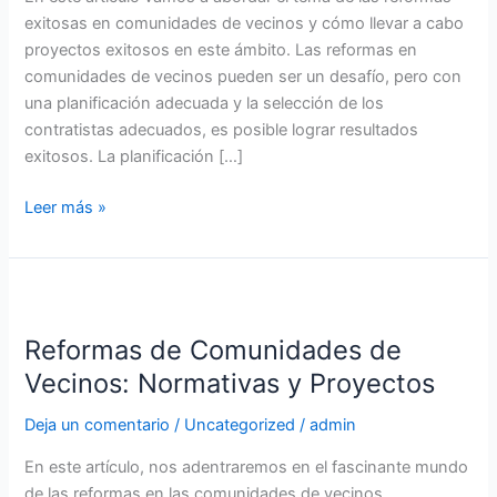
exitosas en comunidades de vecinos y cómo llevar a cabo
proyectos exitosos en este ámbito. Las reformas en
comunidades de vecinos pueden ser un desafío, pero con
una planificación adecuada y la selección de los
contratistas adecuados, es posible lograr resultados
exitosos. La planificación […]
Leer más »
Reformas
de
Reformas de Comunidades de
Comunidades
de
Vecinos: Normativas y Proyectos
Vecinos:
Deja un comentario
/
Uncategorized
/
admin
Normativas
y
En este artículo, nos adentraremos en el fascinante mundo
Proyectos
de las reformas en las comunidades de vecinos.